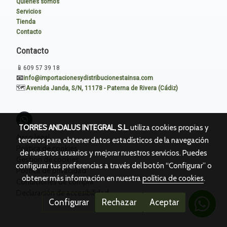
Quiénes somos
Servicios
Tienda
Contacto
Contacto
📱
609 57 39 18
📧
i
nfo@importacionesydistribucionestainsa.com
🗺️
Avenida Janda, S/N, 11178 - Paterna de Rivera (Cádiz)
TORRES ANDALUS INTEGRAL, S.L.
utiliza cookies propias y
Aviso legal
terceros para obtener datos estadísticos de la navegación
Política de cookies
de nuestros usuarios y mejorar nuestros servicios. Puedes
Gestión de cookies
configurar tus preferencias a través del botón “Configurar” o
Política de privacidad
obtener más información en nuestra
política de cookies
.
Condiciones de compra
Declaración de accesibilidad
Configurar
Rechazar
Aceptar