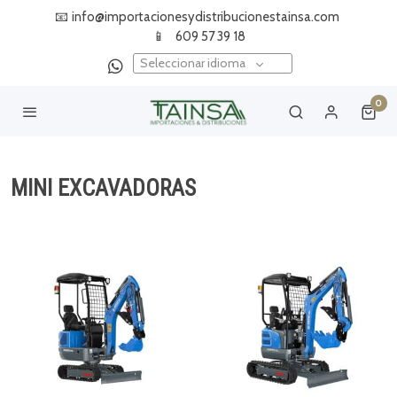
📧
info@importacionesydistribucionestainsa.com
📱
609 57 39 18
Seleccionar idioma
0
MINI EXCAVADORAS