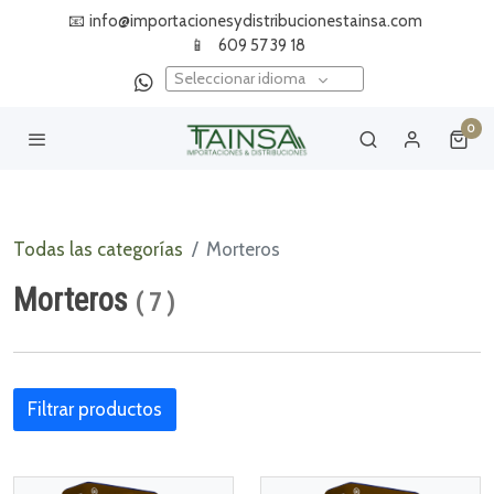
📧
info@importacionesydistribucionestainsa.com
📱
609 57 39 18
Seleccionar idioma
0
Todas las categorías
Morteros
Morteros
(
7
)
Filtrar productos