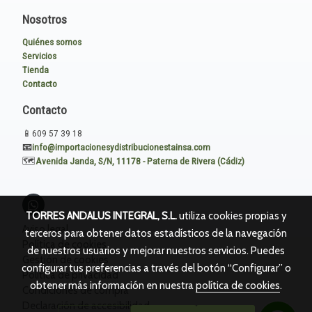
Nosotros
Quiénes somos
Servicios
Tienda
Contacto
Contacto
📱
609 57 39 18
📧
i
nfo@importacionesydistribucionestainsa.com
🗺️
Avenida Janda, S/N, 11178 - Paterna de Rivera (Cádiz)
TORRES ANDALUS INTEGRAL, S.L.
utiliza cookies propias y
Aviso legal
terceros para obtener datos estadísticos de la navegación
Política de cookies
de nuestros usuarios y mejorar nuestros servicios. Puedes
Gestión de cookies
configurar tus preferencias a través del botón “Configurar” o
Política de privacidad
obtener más información en nuestra
política de cookies
.
Condiciones de compra
Declaración de accesibilidad