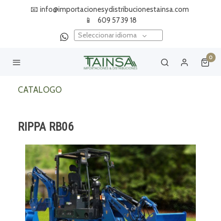
📧
info@importacionesydistribucionestainsa.com
📱
609 57 39 18
Seleccionar idioma
0
CATALOGO
RIPPA RB06